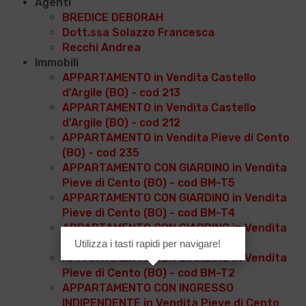
Agenti
BREDICE DEBORAH
Dott.ssa Solazzo Francesca
Recchi Andrea
Immobili
APPARTAMENTO in Vendita Castello
d'Argile (BO) - cod 213
APPARTAMENTO in Vendita Castello
d'Argile (BO) - cod 212
APPARTAMENTO in Vendita Pieve di Cento
(BO) - cod 235
APPARTAMENTO CON GIARDINO in Vendita
Pieve di Cento (BO) - cod BM-T5
APPARTAMENTO CON GIARDINO in Vendita
Pieve di Cento (BO) - cod BM-T4
APPARTAMENTO CON GIARDINO in Vendita
Pieve di Cento (BO) - cod BM-T3
Utilizza i tasti rapidi per navigare!
APPARTAMENTO CON GIARDINO in Vendita
Pieve di Cento (BO) - cod BM-T2
APPARTAMENTO CON INGRESSO
INDIPENDENTE in Vendita Pieve di Cento