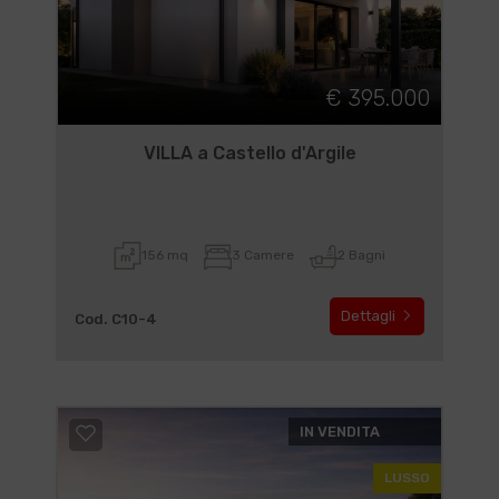
€ 395.000
VILLA a Castello d'Argile
156 mq
3 Camere
2 Bagni
Dettagli
Cod. C10-4
IN VENDITA
LUSSO