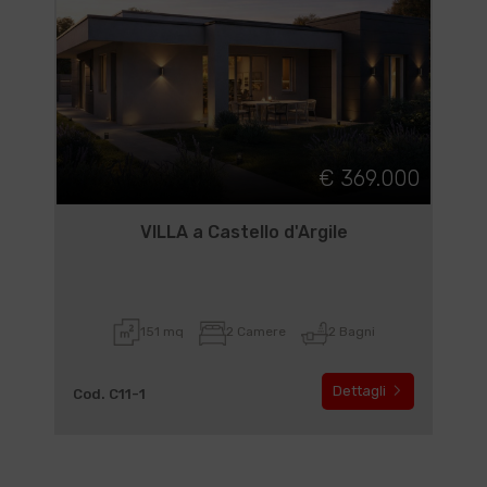
€ 369.000
VILLA a Castello d'Argile
151 mq
2 Camere
2 Bagni
Dettagli
Cod. C11-1