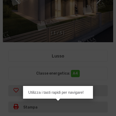
[
1
/
5
]
Lusso
Classe energetica
:
A4
Preferiti
Utilizza i tasti rapidi per navigare!
Stampa