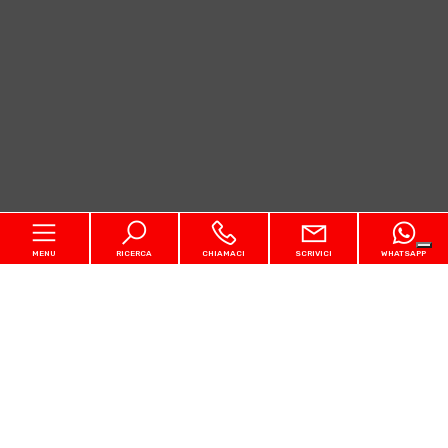
MENU
RICERCA
CHIAMACI
SCRIVICI
WHATSAPP
Codice
Home
Contratto
Chi siamo