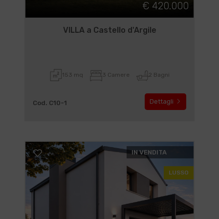
€ 420.000
VILLA a Castello d'Argile
153 mq
3 Camere
2 Bagni
Dettagli
Cod. C10-1
IN VENDITA
LUSSO