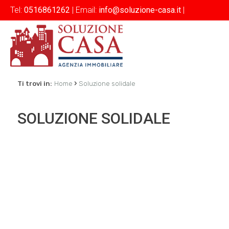
Tel:
0516861262
| Email:
info@soluzione-casa.it
|
›
Ti trovi in:
Home
Soluzione solidale
SOLUZIONE SOLIDALE