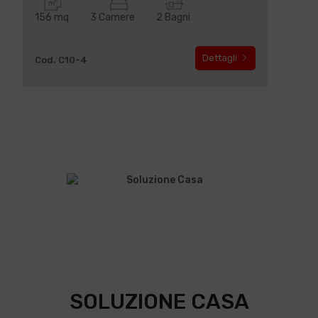
156 mq
3 Camere
2 Bagni
Dettagli
Cod. C10-4
SOLUZIONE CASA