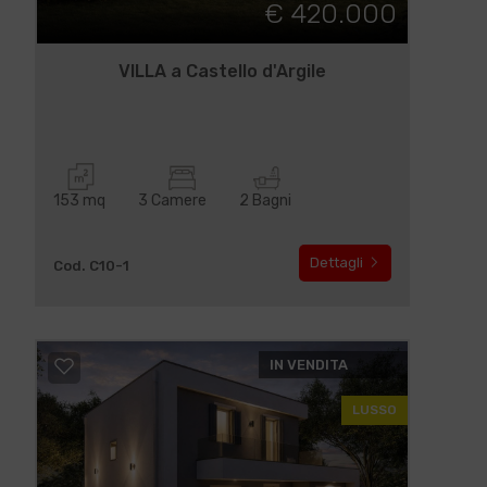
€ 420.000
VILLA a Castello d'Argile
153 mq
3 Camere
2 Bagni
Dettagli
Cod. C10-1
IN VENDITA
LUSSO