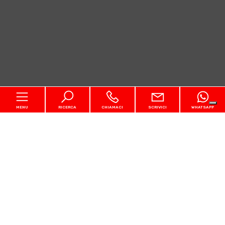
MENU
RICERCA
CHIAMACI
SCRIVICI
WHATSAPP
Codice
Home
Contratto
Chi siamo
Qualsiasi
Vendita
Affitto
In vendita