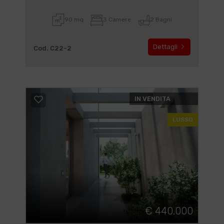
90 mq
3 Camere
2 Bagni
Dettagli
Cod. C22-2
IN VENDITA
LUSSO
€ 440.000