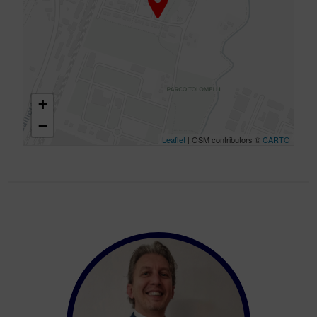
+
−
Leaflet
| OSM contributors ©
CARTO