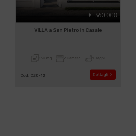
€ 360.000
VILLA a San Pietro in Casale
130 mq
2 Camere
1 Bagni
Dettagli
Cod. C20-12