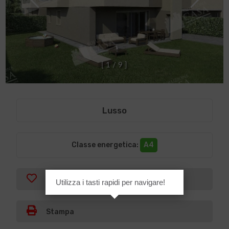
[
1
/
9
]
Lusso
Classe energetica
:
A4
Preferiti
Utilizza i tasti rapidi per navigare!
Stampa