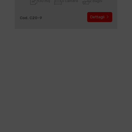
130 mq
3 Camere
2 Bagni
Dettagli
Cod. C20-9