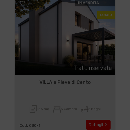
IN VENDITA
LUSSO
Tratt. riservata
VILLA a Pieve di Cento
155 mq
3 Camere
2 Bagni
Dettagli
Cod. C30-1