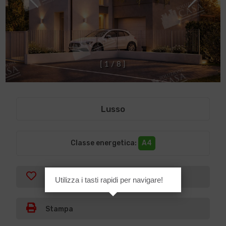
[
1
/
8
]
Lusso
Classe energetica
:
A4
Preferiti
Utilizza i tasti rapidi per navigare!
Stampa