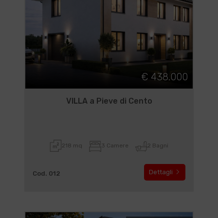
€ 438.000
VILLA a Pieve di Cento
218 mq
3 Camere
2 Bagni
Dettagli
Cod. 012