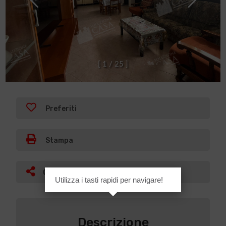
[
1
/
2
5
]
Preferiti
Stampa
Condividi
Utilizza i tasti rapidi per navigare!
Descrizione