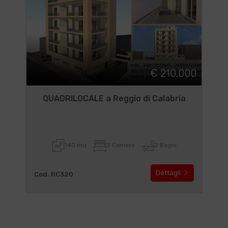
€ 210.000
QUADRILOCALE a Reggio di Calabria
140 mq
3 Camere
2 Bagni
Dettagli
Cod. RC320