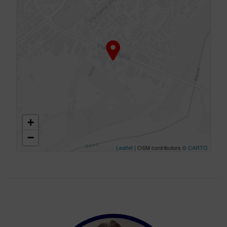
+
−
Leaflet
| OSM contributors ©
CARTO