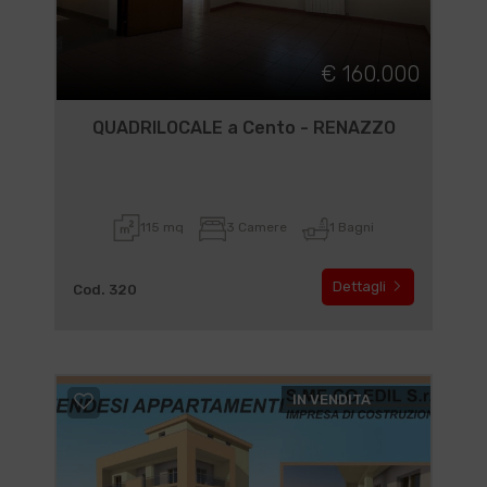
€ 160.000
QUADRILOCALE a Cento - RENAZZO
115 mq
3 Camere
1 Bagni
Dettagli
Cod. 320
IN VENDITA