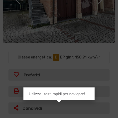
[
1
/
1
7
]
Classe energetica
:
D
EP glnr
: 150.91 kwh/㎡
Preferiti
Stampa
Utilizza i tasti rapidi per navigare!
Condividi