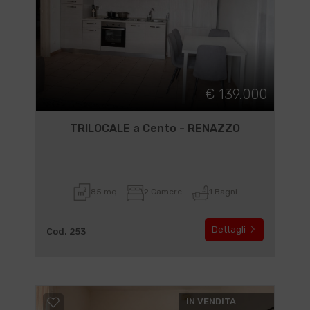
€ 139.000
TRILOCALE a Cento - RENAZZO
85 mq
2 Camere
1 Bagni
Dettagli
Cod. 253
IN VENDITA