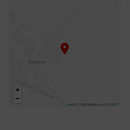
+
−
Leaflet
| OSM contributors ©
CARTO