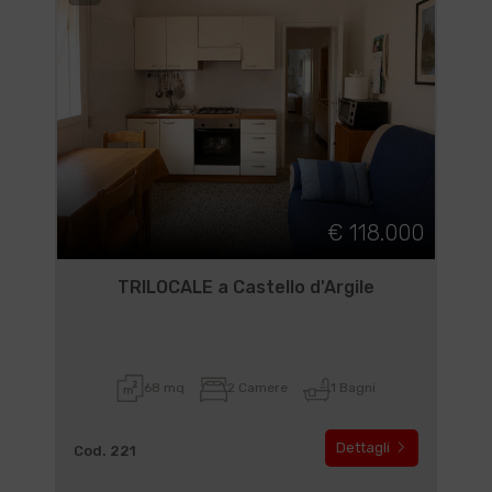
€ 118.000
TRILOCALE a Castello d'Argile
68 mq
2 Camere
1 Bagni
Dettagli
Cod. 221