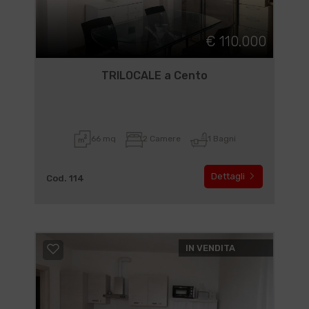
€ 110.000
TRILOCALE a Cento
66 mq
2 Camere
1 Bagni
Dettagli
Cod. 114
IN VENDITA