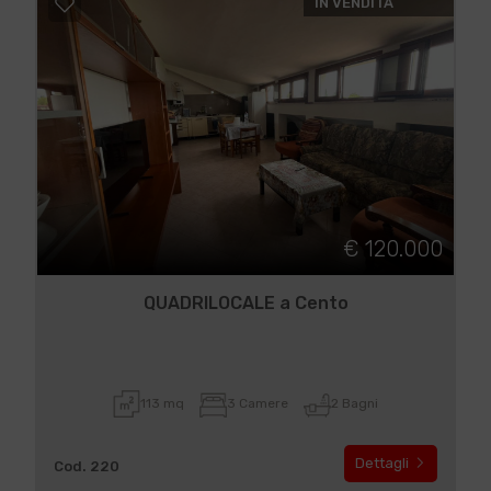
IN VENDITA
€ 120.000
QUADRILOCALE a Cento
113 mq
3 Camere
2 Bagni
Dettagli
Cod. 220