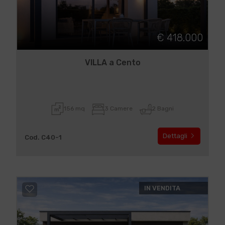
€ 418.000
VILLA a Cento
156 mq
3 Camere
2 Bagni
Dettagli
Cod. C40-1
IN VENDITA