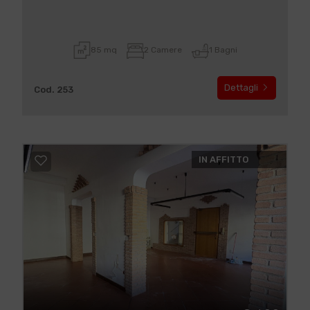
85 mq
2 Camere
1 Bagni
Dettagli
Cod. 253
IN AFFITTO