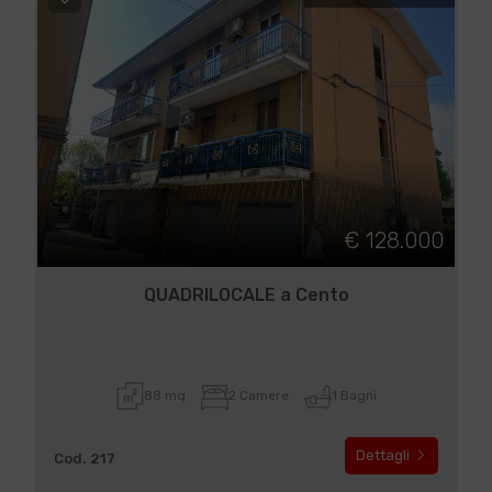
€ 128.000
QUADRILOCALE a Cento
88 mq
2 Camere
1 Bagni
Dettagli
Cod. 217