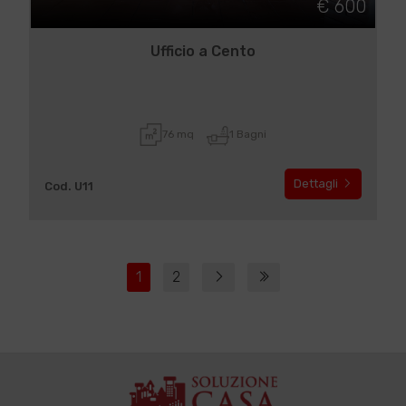
€ 600
Ufficio a Cento
76 mq
1 Bagni
Dettagli
Cod. U11
1
2