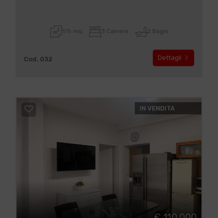
175 mq
3 Camere
2 Bagni
Dettagli
Cod. 032
IN VENDITA
€ 110.000