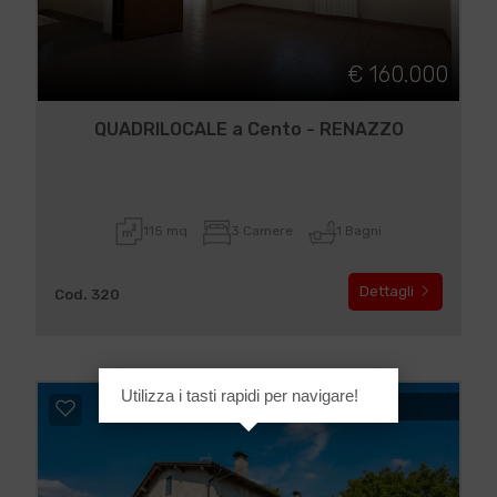
€ 160.000
QUADRILOCALE a Cento - RENAZZO
115 mq
3 Camere
1 Bagni
Dettagli
Cod. 320
Utilizza i tasti rapidi per navigare!
IN VENDITA