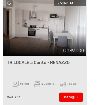
IN VENDITA
€ 139.000
TRILOCALE a Cento - RENAZZO
85 mq
2 Camere
1 Bagni
Dettagli
Cod. 253