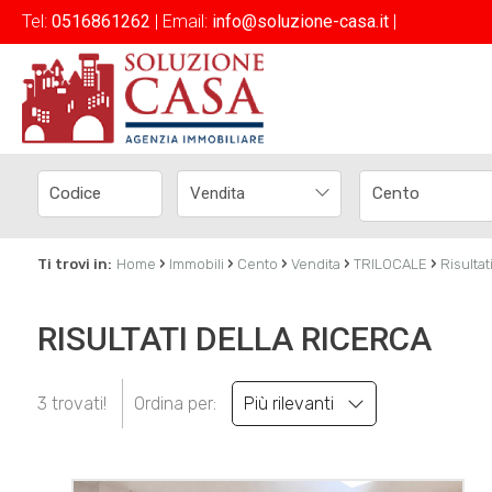
Tel:
0516861262
| Email:
info@soluzione-casa.it
|
Vendita
Cento
›
›
›
›
›
Ti trovi in:
Home
Immobili
Cento
Vendita
TRILOCALE
Risultat
RISULTATI DELLA RICERCA
3 trovati!
Ordina per:
Più rilevanti