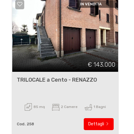
IN VENDITA
€ 143.000
TRILOCALE a Cento - RENAZZO
85 mq
2 Camere
1 Bagni
Dettagli
Cod. 258