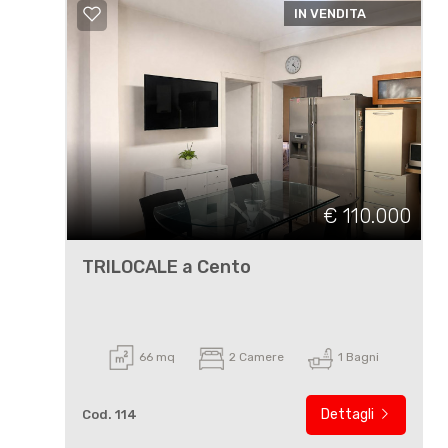
IN VENDITA
€ 110.000
TRILOCALE a Cento
66 mq
2 Camere
1 Bagni
Dettagli
Cod. 114