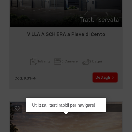
Tratt. riservata
VILLA A SCHIERA a Pieve di Cento
165 mq
3 Camere
2 Bagni
Dettagli
Cod. K01-4
Utilizza i tasti rapidi per navigare!
IN VENDITA